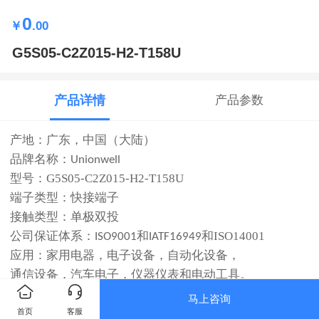
0
￥
.00
G5S05-C2Z015-H2-T158U
产品详情
产品参数
产地：广东，中国（大陆）
品牌名称：
Unionwell
型号：G5S05-C2Z015-H2-T158U
端子类型
：快接端子
接触类型
：单极双投
公司保证体系：
和
和
ISO14001
ISO9001
IATF16949
应用：家用电器，电子设备，自动化设备，
通信设备，汽车电子，仪器仪表和电动工具。
马上咨询
首页
客服
特征