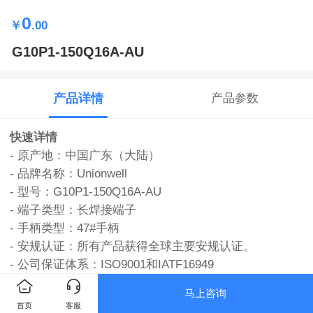
0
￥
.00
G10P1-150Q16A-AU
产品详情
产品参数
快速详情
- 原产地：中国广东（大陆）
- 品牌名称：Unionwell
- 型号：G10P1-150Q16A-AU
- 端子类型：长焊接端子
- 手柄类型：47#手柄
- 安规认证：所有产品获得全球主要安规认证。
- 公司保证体系：ISO9001和IATF16949
- 应用：对讲机，鼠标，电动刀，电动订书机，电话，计
马上咨询
算器，搅拌机，电动平底锅，电池充电器，录像带复卷
首页
客服