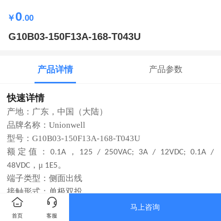
0
￥
.00
G10B03-150F13A-168-T043U
产品详情
产品参数
快速详情
产地：广东，中国（大陆）
品牌名称：Unionwell
型号：G10B03-150F13A-168-T043U
额定值
：
，
0.1A
125 / 250VAC; 3A / 12VDC; 0.1A /
，μ
。
48VDC
1E5
端子类型
：侧面出线
接触形式
：单极双投
操作柄
类型：特殊手柄式按挚
马上咨询
首页
客服
安规认证：所有产品获得全球主要安规认证。