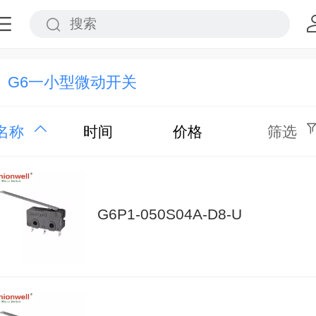
G6一小型微动开关
名称
时间
价格
筛选
G6P1-050S04A-D8-U